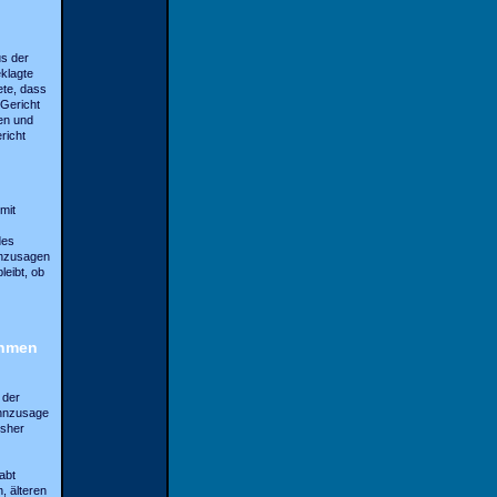
us der
klagte
ete, dass
Gericht
en und
richt
mit
des
nnzusagen
leibt, ob
ehmen
 der
innzusage
isher
abt
, älteren