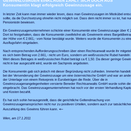
GEWINNZUSAGEN EINKLAGEN ZAHLT SICH DOCH AUS
Konsumentin klagt erfolgreich Gewinnzusage ein.
In letzter Zeit kann man immer wieder lesen, dass man Gewinnzusagen im Mistkübel ents
sollte, da die Durchsetzung ohnehin nicht möglich sei. Dass dem nicht immer so ist, hat nu
Pensionistin bewiesen.
Ein Gewinnzusagenunternehmen schickte einer Konsumentin eine Gewinnzusage über € 2.
Dort ist festgehalten, dass die Konsumentin zweifelsfrei als Gewinnerin eines Bargeldbetra
der Höhe von € 2.661,- vom Notar bestätigt wurde. Weiters wurde die Konsumentin zu ein
Ausflugsfahrt eingeladen.
Nach entsprechenden Aufforderungsschreiben über einen Rechtsanwalt wurde ihr mitgeteil
es sich beim Betrag von 2.661,- nicht um Euro, sondern um weißrussische Rubel handeln s
Wert dieses Betrages in weißrussischen Rubel beträgt ca € 1,50. Da dieser geringe Gewi
nicht in bar ausgezahlt wird, wurde ein Sachpreis angeboten.
Die Konsumentin gab sich jedoch mit dieser Begründung nicht zufrieden. Immerhin handelt
bei der Versenderung der Gewinnzusage um eine österreichische GmbH und war an andere
der Unterlage von einem Reisepreis in Eurobeträgen die Rede. Über die in
Gewinnzusagenangelegenheiten versierte Beneder Rechtsanwalts GmbH wurde sohin die
eingebracht. Das Gewinnzusagenunternehmen hat noch vor der ersten Verhandlung Kapita
und Kosten bezahlt.
Es hat sich sohin herausgestellt, dass die gerichtliche Geltendmachung von
Gewinnzusagenansprüchen nicht nur zu positiven Urteilen, sondern auch zur tatsächliche
Auszahlung des Gewinns führen kann.
<--
Wien, am 17.1.2011