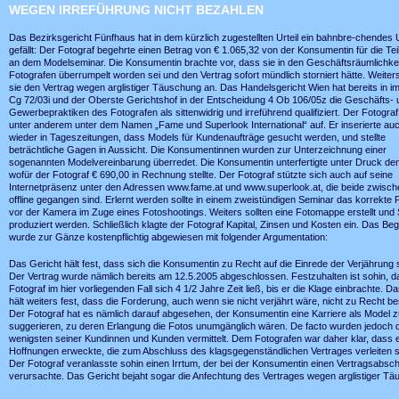
WEGEN IRREFÜHRUNG NICHT BEZAHLEN
Das Bezirksgericht Fünfhaus hat in dem kürzlich zugestellten Urteil ein bahnbre-chendes U
gefällt: Der Fotograf begehrte einen Betrag von € 1.065,32 von der Konsumentin für die Te
an dem Modelseminar. Die Konsumentin brachte vor, dass sie in den Geschäftsräumlichke
Fotografen überrumpelt worden sei und den Vertrag sofort mündlich storniert hätte. Weiters
sie den Vertrag wegen arglistiger Täuschung an. Das Handelsgericht Wien hat bereits in im 
Cg 72/03i und der Oberste Gerichtshof in der Entscheidung 4 Ob 106/05z die Geschäfts- 
Gewerbepraktiken des Fotografen als sittenwidrig und irreführend qualifiziert. Der Fotograf 
unter anderem unter dem Namen „Fame und Superlook International“ auf. Er inserierte au
wieder in Tageszeitungen, dass Models für Kundenaufträge gesucht werden, und stellte
beträchtliche Gagen in Aussicht. Die Konsumentinnen wurden zur Unterzeichnung einer
sogenannten Modelvereinbarung überredet. Die Konsumentin unterfertigte unter Druck den
wofür der Fotograf € 690,00 in Rechnung stellte. Der Fotograf stützte sich auch auf seine
Internetpräsenz unter den Adressen www.fame.at und www.superlook.at, die beide zwische
offline gegangen sind. Erlernt werden sollte in einem zweistündigen Seminar das korrekte 
vor der Kamera im Zuge eines Fotoshootings. Weiters sollten eine Fotomappe erstellt und 
produziert werden. Schließlich klagte der Fotograf Kapital, Zinsen und Kosten ein. Das Be
wurde zur Gänze kostenpflichtig abgewiesen mit folgender Argumentation:
Das Gericht hält fest, dass sich die Konsumentin zu Recht auf die Einrede der Verjährung s
Der Vertrag wurde nämlich bereits am 12.5.2005 abgeschlossen. Festzuhalten ist sohin, d
Fotograf im hier vorliegenden Fall sich 4 1/2 Jahre Zeit ließ, bis er die Klage einbrachte. D
hält weiters fest, dass die Forderung, auch wenn sie nicht verjährt wäre, nicht zu Recht be
Der Fotograf hat es nämlich darauf abgesehen, der Konsumentin eine Karriere als Model z
suggerieren, zu deren Erlangung die Fotos unumgänglich wären. De facto wurden jedoch d
wenigsten seiner Kundinnen und Kunden vermittelt. Dem Fotografen war daher klar, dass e
Hoffnungen erweckte, die zum Abschluss des klagsgegenständlichen Vertrages verleiten so
Der Fotograf veranlasste sohin einen Irrtum, der bei der Konsumentin einen Vertragsabsc
verursachte. Das Gericht bejaht sogar die Anfechtung des Vertrages wegen arglistiger Tä