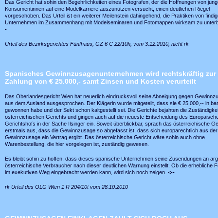
Das Gericht hat sohin den Begehrlichkeiten eines Fotografen, der die Hoffnungen von jun
Konsumentinnen auf eine Modelkarriere auszunützen versucht, einen deutlichen Riegel
vorgeschoben. Das Urteil ist ein weiterer Meilenstein dahingehend, die Praktiken von findi
Unternehmen im Zusammenhang mit Modelseminaren und Fotomappen wirksam zu unter
-
Urteil des Bezirksgerichtes Fünfhaus, GZ 6 C 22/10h, vom 3.12.2010, nicht rk
Spanisches Gewinnzusagenunternehmen wird rechtskräftig zur
Zahlung von € 25.000,- samt Zinsen und Kosten verurteilt
Das Oberlandesgericht Wien hat neuerlich eindrucksvoll seine Abneigung gegen Gewinnz
aus dem Ausland ausgesprochen. Der Klägerin wurde mitgeteilt, dass sie € 25.000,-- in ba
gewonnen habe und der Sekt schon kaltgestellt sei. Die Gerichte bejahten die Zuständigkei
österreichischen Gerichts und gingen auch auf die neueste Entscheidung des Europäisch
Gerichtshofs in der Sache Ilsinger ein. Soweit überblickbar, sprach das österreichische Ge
erstmals aus, dass die Gewinnzusage so abgefasst ist, dass sich europarechtlich aus der
Gewinnzusage ein Vertrag ergibt. Das österreichische Gericht wäre sohin auch ohne
Warenbestellung, die hier vorgelegen ist, zuständig gewesen.
Es bleibt sohin zu hoffen, dass dieses spanische Unternehmen seine Zusendungen an arg
österreichische Verbraucher nach dieser deutlichen Warnung einstellt. Ob die erhebliche 
im exekutiven Weg eingebracht werden kann, wird sich noch zeigen.
<--
rk Urteil des OLG Wien 1 R 204/10t vom 28.10.2010