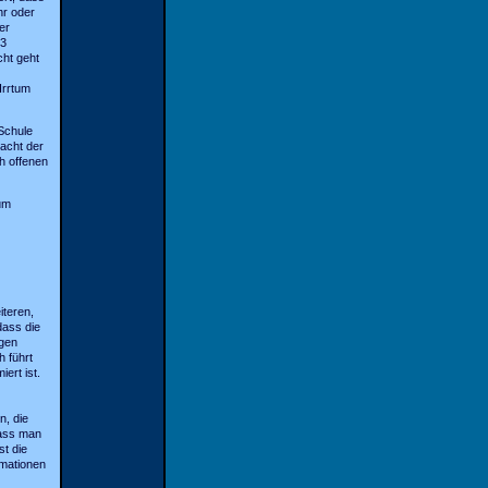
hr oder
er
23
cht geht
Irrtum
Schule
racht der
h offenen
um
teren,
dass die
igen
 führt
ert ist.
n, die
Dass man
t die
rmationen