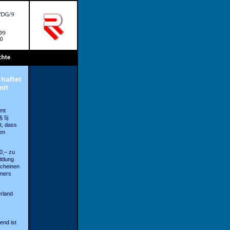
haftet
mit
amt
§ 5j
, dass
en
0,– zu
ttlung
scheinen
hmers
rland
end ist