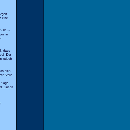
orgen
n eine
661,--.
ges in
er
t, dass
oll. Der
nn jedoch
 es sich
r Stelle
 Klage
l, Zinsen
n