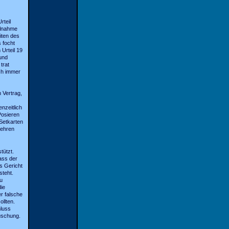
rteil
ilnahme
iten des
 focht
Urteil 19
und
trat
ch immer
 Vertrag,
nzeitlich
Posieren
Setkarten
gehren
tützt.
ass der
as Gericht
steht.
u
ie
r falsche
llten.
hluss
uschung.