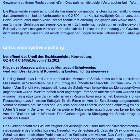
Gewinnern zu ihrem Recht zu verhelfen. Dies nahmen die beiden Verbraucher beim Wort.
Die Klage wurde eingebracht, und die herannahende mündliche Gerichtsverhandlung vera
das Unternehmen, beiden Verbrauchern je € 2.500,-- an Kapital zuzüglich Kosten auszube
Beide Verbraucher haben keine Rechtsschutzversicherung und gingen das Risiko nach
ausführlicher Belehrung auf eigene Kosten ein. Es handelt sich sohin um ein außergewöhn
Beispiel von zwei mutigen Verbrauchern, die sich die Unsitte der Versendung von Gewinn
nicht mehr gefallen lassen und mittels erfolgreicher Klagen diesem Unternehmen Einhalt ge
-
Entscheidungsbesprechung
betreffend das Urteil des Bezirksgerichts Korneuburg,
GZ 4 C 4 C 1485/10a vom 7.12.2011
Klage des Masseverwalters des Montessori Schulvereins
wird vom Bezirksgericht Korneuburg kostenpflichtig abgewiesen
Nun liegt bereits das Urteil vor betreffend des Montessori Schulvereins und die zahlreiche
Missstände im Schulbetrieb, die zum Entzug des Öffentlichkeitsrechts und zum Konkurs g
haben. Vom Gericht wird festgestellt, dass die Schule wahrheitswidrig als Montessori-Gy
angepriesen wurde. Weiters haben nicht angezeigte Personen unterrichtet und wurden Sc
wissensmäßig etwa zwei Jahre hinter jenen in Regelschulen unterrichtet. Besonders originel
Feststellung, dass im ersten Schuljahr für die Eltern ein von der Schulleitung ausgesproc
Verbot bestanden hat, sich bei der Schülerin oder den Lehrern über den Schulerfolg zu er
(Urteil S 5 unten). Die Eltern wurden in weiterer Folge systematisch über den Lernerfolg d
von der Direktorin falsch informiert. Das Gericht bejaht die Kündigung des Schulvertrags a
wichtigem Grund.
Das Gericht betont die Glaubwürdigkeit der Aussage der Eltern und der einvernommenen 
insbesondere des Stadtschulrates. Neuerlich wurde festgestellt, dass die Direktorin versuch
Schuld an den schulischen Problemen auf die Schülerin abzuwälzen. Das Gericht geht vo
unzureichendem Lernmaterial und unzureichender Schulorganisation aus. Das Urteil kritisi