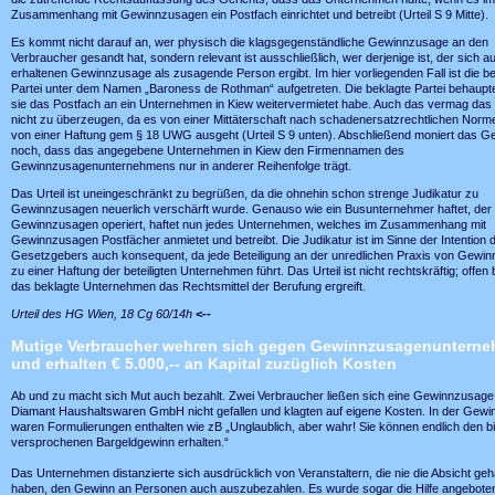
Zusammenhang mit Gewinnzusagen ein Postfach einrichtet und betreibt (Urteil S 9 Mitte).
Es kommt nicht darauf an, wer physisch die klagsgegenständliche Gewinnzusage an den
Verbraucher gesandt hat, sondern relevant ist ausschließlich, wer derjenige ist, der sich a
erhaltenen Gewinnzusage als zusagende Person ergibt. Im hier vorliegenden Fall ist die be
Partei unter dem Namen „Baroness de Rothman“ aufgetreten. Die beklagte Partei behaupt
sie das Postfach an ein Unternehmen in Kiew weitervermietet habe. Auch das vermag das 
nicht zu überzeugen, da es von einer Mittäterschaft nach schadenersatzrechtlichen Norm
von einer Haftung gem § 18 UWG ausgeht (Urteil S 9 unten). Abschließend moniert das Ge
noch, dass das angegebene Unternehmen in Kiew den Firmennamen des
Gewinnzusagenunternehmens nur in anderer Reihenfolge trägt.
Das Urteil ist uneingeschränkt zu begrüßen, da die ohnehin schon strenge Judikatur zu
Gewinnzusagen neuerlich verschärft wurde. Genauso wie ein Busunternehmer haftet, der 
Gewinnzusagen operiert, haftet nun jedes Unternehmen, welches im Zusammenhang mit
Gewinnzusagen Postfächer anmietet und betreibt. Die Judikatur ist im Sinne der Intention 
Gesetzgebers auch konsequent, da jede Beteiligung an der unredlichen Praxis von Gewi
zu einer Haftung der beteiligten Unternehmen führt. Das Urteil ist nicht rechtskräftig; offen b
das beklagte Unternehmen das Rechtsmittel der Berufung ergreift.
Urteil des HG Wien, 18 Cg 60/14h
<--
Mutige Verbraucher wehren sich gegen Gewinnzusagenuntern
und erhalten € 5.000,-- an Kapital zuzüglich Kosten
Ab und zu macht sich Mut auch bezahlt. Zwei Verbraucher ließen sich eine Gewinnzusage
Diamant Haushaltswaren GmbH nicht gefallen und klagten auf eigene Kosten. In der Gew
waren Formulierungen enthalten wie zB „Unglaublich, aber wahr! Sie können endlich den b
versprochenen Bargeldgewinn erhalten.“
Das Unternehmen distanzierte sich ausdrücklich von Veranstaltern, die nie die Absicht geh
haben, den Gewinn an Personen auch auszubezahlen. Es wurde sogar die Hilfe angeboten