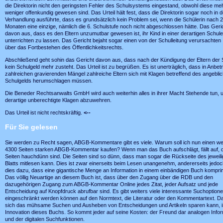
die Direktorin nicht den geringsten Fehler des Schulsystems eingestand, obwohl diese me
weniger offenkundig gewesen sind. Das Urteil hält fest, dass die Direktorin sogar noch in d
Verhandlung ausführte, dass es grundsätzlich kein Problem sei, wenn die Schülerin nach 
Monaten eine einzige, nämlich die 6. Schulstufe noch nicht abgeschlossen hätte. Das Geri
davon aus, dass es den Eltern unzumutbar gewesen ist, ihr Kind in einer derartigen Schule
unterrichten zu lassen. Das Gericht bejaht sogar einen von der Schulleitung verursachten 
über das Fortbestehen des Öffentlichkeitsrechts.
Abschließend geht sohin das Gericht davon aus, dass nach der Kündigung der Eltern der 
kein Schulgeld mehr zusteht. Das Urteil ist zu begrüßen. Es ist unerträglich, dass in Anbet
zahlreichen gravierenden Mängel zahlreiche Eltern sich mit Klagen betreffend des angeblic
Schulgelds herumschlagen müssen.
Die Beneder Rechtsanwalts GmbH wird auch weiterhin alles in ihrer Macht Stehende tun, 
derartige unberechtigte Klagen abzuwehren.
Das Urteil ist nicht rechtskräftig.
<--
Für Sie gelesen
Sie werden zu Recht sagen, ABGB-Kommentare gibt es viele. Warum soll ich nun einen wei
4300 Seiten starken ABGB-Kommentar kaufen? Wenn man das Buch aufschlägt, fällt auf, 
Seiten hauchdünn sind. Die Seiten sind so dünn, dass man sogar die Rückseite des jeweil
Blatts mitlesen kann. Dies ist zwar einerseits beim Lesen unangenehm, andererseits jedoch
dies dazu, dass eine gigantische Menge an Information in einem einbändigen Buch komprimi
Das völlig Neuartige an diesem Buch ist, dass über den Zugang über die RDB und den
dazugehörigen Zugang zum ABGB-Kommentar Online jedes Zitat, jeder Aufsatz und jede
Entscheidung auf Knopfdruck abrufbar sind. Es gibt weiters viele interessante Suchoptione
eingeschränkt werden können auf den Normtext, die Literatur oder den Kommentartext. 
sich das mühsame Suchen und Ausheben von Entscheidungen und Artikeln sparen kann, is
Innovation dieses Buchs. So kommt jeder auf seine Kosten: der Freund dar analogen Info
und der digitalen Suchfunktionen.