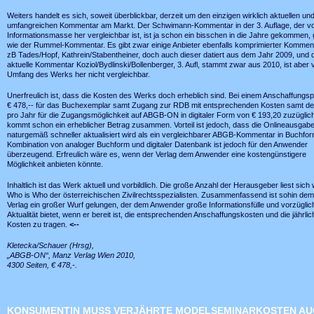
Weiters handelt es sich, soweit überblickbar, derzeit um den einzigen wirklich aktuellen un
umfangreichen Kommentar am Markt. Der Schwimann-Kommentar in der 3. Auflage, der v
Informationsmasse her vergleichbar ist, ist ja schon ein bisschen in die Jahre gekommen,
wie der Rummel-Kommentar. Es gibt zwar einige Anbieter ebenfalls komprimierter Kommen
zB Tades/Hopf, Kathrein/Stabentheiner, doch auch dieser datiert aus dem Jahr 2009, und 
aktuelle Kommentar Koziol/Bydlinski/Bollenberger, 3. Aufl, stammt zwar aus 2010, ist aber
Umfang des Werks her nicht vergleichbar.
Unerfreulich ist, dass die Kosten des Werks doch erheblich sind. Bei einem Anschaffungsp
€ 478,-- für das Buchexemplar samt Zugang zur RDB mit entsprechenden Kosten samt de
pro Jahr für die Zugangsmöglichkeit auf ABGB-ON in digitaler Form von € 193,20 zuzüglic
kommt schon ein erheblicher Betrag zusammen. Vorteil ist jedoch, dass die Onlineausgab
naturgemäß schneller aktualisiert wird als ein vergleichbarer ABGB-Kommentar in Buchfor
Kombination von analoger Buchform und digitaler Datenbank ist jedoch für den Anwender
überzeugend. Erfreulich wäre es, wenn der Verlag dem Anwender eine kostengünstigere
Möglichkeit anbieten könnte.
Inhaltlich ist das Werk aktuell und vorbildlich. Die große Anzahl der Herausgeber liest sich
Who is Who der österreichischen Zivilrechtsspezialisten. Zusammenfassend ist sohin d
Verlag ein großer Wurf gelungen, der dem Anwender große Informationsfülle und vorzüglic
Aktualität bietet, wenn er bereit ist, die entsprechenden Anschaffungskosten und die jährli
Kosten zu tragen.
<--
Kletecka/Schauer (Hrsg),
„ABGB-ON“, Manz Verlag Wien 2010,
4300 Seiten, € 478,-.
KONSUMENTIN MUSS VERJÄHRTE MODELSEMINARKOSTEN AU