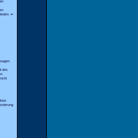
gen
gen
binden.
<-
usagen
r
t des
en
richt
lose
Forderung