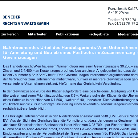
Bahnbrechendes Urteil des Handelsgerichts Wien Unternehmen 
für Anmietung und Betrieb eines Postfachs im Zusammenhang 
Gewinnzusagen
Das Handelsgericht Wien hat einem Wiener Kläger aus einer Gewinnzusage € 30.250,– s
Zinsen und € 4.400,– an Kosten zugesprochen. Neu an dieser Angelegenheit ist, dass der 
KSchG nunmehr § 5c KSchG heißt. Das Gewinnzusagenunternehmen argumentierte damit
der Verbraucher zum Unternehmer mutiert wäre, nur weil er mehrere Gewinnzusagen geg
verschiedene Unternehmen einklagt. Hiefür hatte das Gericht kein Verständnis.
In der Gewinnzusage wurde der Kläger aufgefordert, eine bescheidene Beteiligung von € 4
überweisen und einen Prioritätszuschlag von € 5,–. Weiters sollte der Kläger für die Übermi
eines Schecks in der Höhe von € 1.500,– weitere € 40,– bezahlen. Diese Aufforderungen 
im Hinblick auf die kürzlich erfolgte Verurteilung eines bekannten Gewinnzusagenunterne
rechtlich äußerst bedenklich.
Das beklagte Unternehmen ist in den Niederlanden ansässig und heißt „DMI Service Niede
BV“. Aus der Sicht des Gerichtes lässt die Formulierung, „dass der genannte Gewinner mit
absoluter Sicherheit seinen Bankscheck in der Höhe von € 28.700,– per Einschreiben mit
Rückschein an seine Adresse erhält, sobald er den Gewinn anfordert“, keinen Zweifel am
Bindungswillen und an der Verbindlichkeit der Gewinnzusage gem § 5c KSchG. Bahnbrech
die zutreffende Rechtsauffassung des Gerichts, dass das Unternehmen hafte, wenn es im