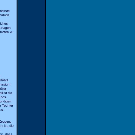
nlasste
zahlen.
liches
zusagen
bieten.
<-
n
eführt
mnasium
hüler
l ist die
henes
kundigen
er Tochter
us
Zeugen,
t ist, die
n
ert, dass