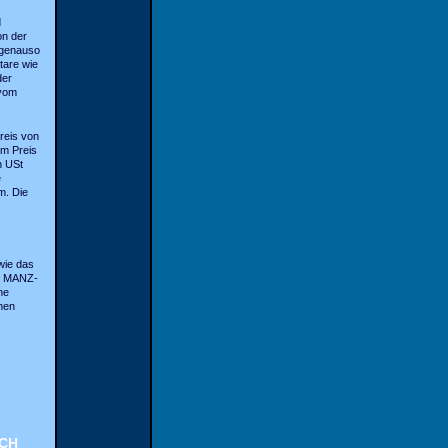
d
on der
 genauso
tare wie
der
 vom
reis von
m Preis
h USt
e
m. Die
 wie das
em MANZ-
he
chen
CH